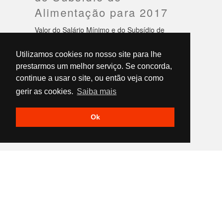
Alimentação para 2017
Valor do Salário Mínimo e do Subsídio de
Alimentação para 2017
LER MAIS...
Utilizamos cookies no nosso site para lhe
prestarmos um melhor serviço. Se concorda,
continue a usar o site, ou então veja como
gerir as cookies.
Saiba mais
1
Ok
INÍCIO
QUEM SOMOS
SERVIÇOS
NOVIDADES LEGISLATIVAS